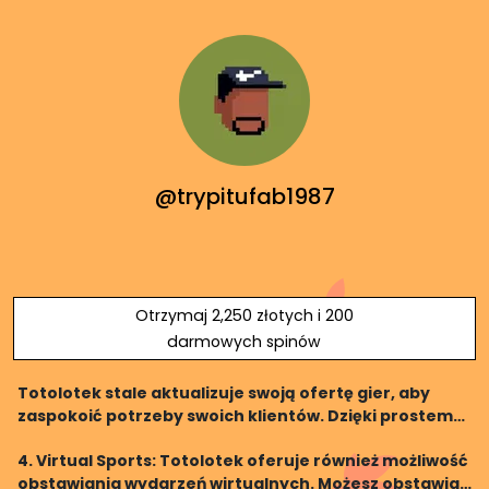
@trypitufab1987
Otrzymaj 2,250 złotych i 200
darmowych spinów
Totolotek stale aktualizuje swoją ofertę gier, aby
zaspokoić potrzeby swoich klientów. Dzięki prostemu
interfejsowi i bezpiecznym transakcjom, korzystanie
4. Virtual Sports: Totolotek oferuje również możliwość
z platformy Totolotek jest wygodne i przyjemn
obstawiania wydarzeń wirtualnych. Możesz obstawiać