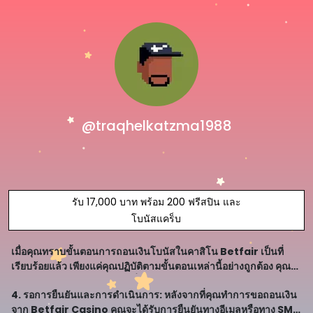
@traqhelkatzma1988
รับ 17,000 บาท พร้อม 200 ฟรีสปิน และ
โบนัสแคร็บ
เมื่อคุณทราบขั้นตอนการถอนเงินโบนัสในคาสิโน Betfair เป็นที่
เรียบร้อยแล้ว เพียงแค่คุณปฏิบัติตามขั้นตอนเหล่านี้อย่างถูกต้อง คุณจะ
สามารถเพลิดเพลินไปกับเงินที่ได้รับจากคาสิโนแบบออนไลน์ได้อย่าง
4. รอการยืนยันและการดำเนินการ: หลังจากที่คุณทำการขอถอนเงิน
สบายใจ
จาก Betfair Casino คุณจะได้รับการยืนยันทางอีเมลหรือทาง SMS