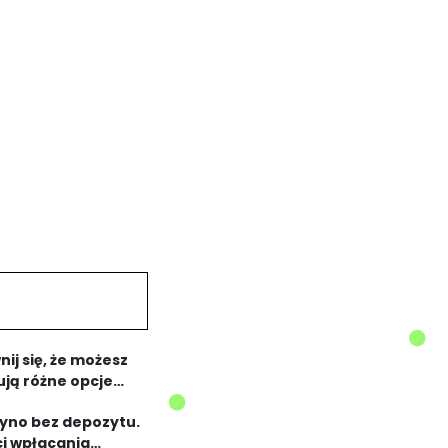
j się, że możesz
ują różne opcje
yno bez depozytu.
i wpłacania