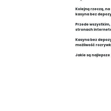
własnych środków.
Kolejną rzeczą, na
kasyna bez depozyt
poker. Sprawdź, cz
Przede wszystkim, 
stronach interneto
kasynie, kt
Kasyna bez depozy
możliwość rozrywki
najlepszych kasyn
Jakie są najlepsz