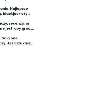
anie. Najlepsze
, blackjack czy
czy, recenzji na
ne jest, aby grać w
. Dają one
zy. Jeśli szukasz