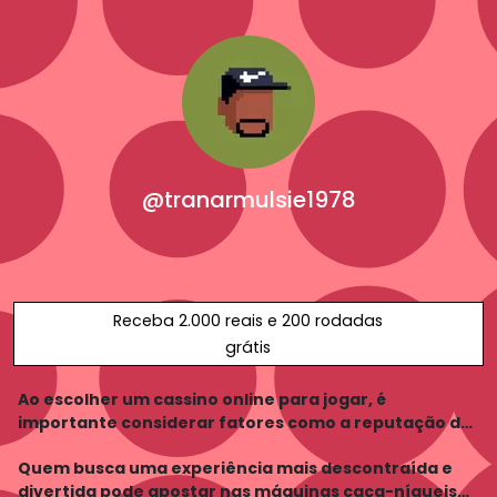
@tranarmulsie1978
Receba 2.000 reais e 200 rodadas
grátis
Ao escolher um cassino online para jogar, é
importante considerar fatores como a reputação do
site, a variedade de jogos disponíveis, métodos de
Quem busca uma experiência mais descontraída e
pagamento seguros e um suporte ao cliente
divertida pode apostar nas máquinas caça-níqueis
eficiente. Al