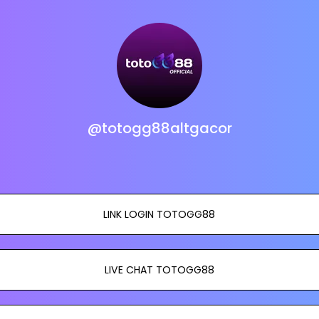
@totogg88altgacor
LINK LOGIN TOTOGG88
LIVE CHAT TOTOGG88