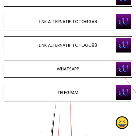
LINK ALTERNATIF TOTOGG88
LINK ALTERNATIF TOTOGG88
WHATSAPP
TELEGRAM