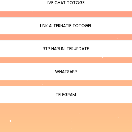
LIVE CHAT TOTOGEL
LINK ALTERNATIF TOTOGEL
RTP HARI INI TERUPDATE
WHATSAPP
TELEGRAM