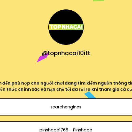
@topnhacai10itt
m đến phù hợp cho người chơi đang tìm kiếm nguồn thông ti
kiến thức chính xác và hạn chế tối đa rủi ro khi tham gia cá c
searchengines
pinshape1768 - Pinshape