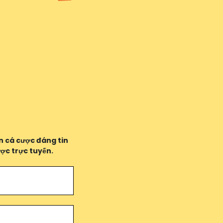
n cá cược đáng tin
ược trực tuyến.