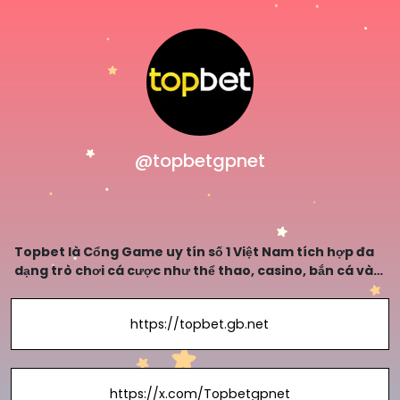
@topbetgpnet
Topbet là Cổng Game uy tín số 1 Việt Nam tích hợp đa
dạng trò chơi cá cược như thể thao, casino, bắn cá và
slot game hấp dẫn. Website: https://topbet.gp.net
https://topbet.gb.net
https://x.com/Topbetgpnet