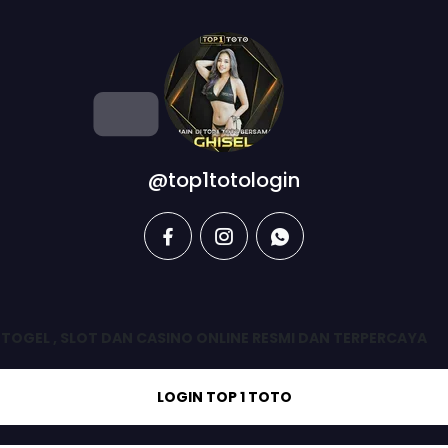
@top1totologin
facebook
instagram
whatsapp
S TOGEL , SLOT DAN CASINO ONLINE RESMI DAN TERPERCAYA
LOGIN TOP 1 TOTO