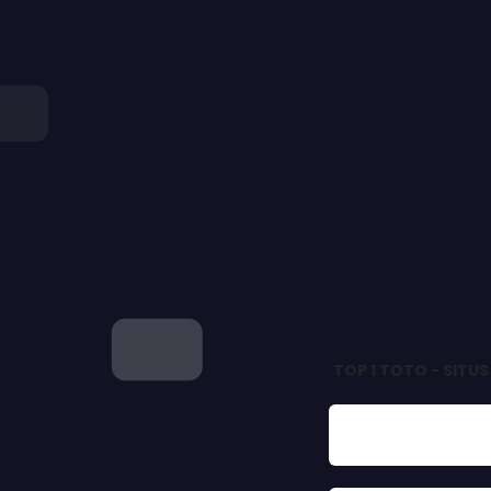
TOP 1 TOTO - SITU