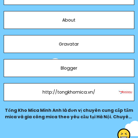
About
Gravatar
Blogger
http://tongkhomica.vn/
Tổng Kho Mica Minh Anh là đơn vị chuyên cung cấp tấm
mica và gia công mica theo yêu cầu tại Hà Nội. Chuyên
thiết kế, sản xuất kệ mica, hộp mica, khay mica, biển
quảng cáo và các sản phẩm mica ứng dụng