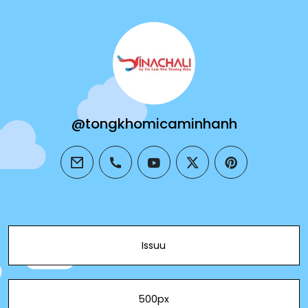
@tongkhomicaminhanh
email
phone
youtube
twitter
pinterest
Issuu
500px