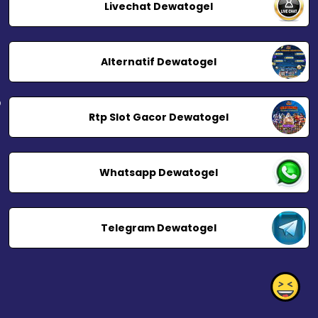
Livechat Dewatogel
Alternatif Dewatogel
Rtp Slot Gacor Dewatogel
Whatsapp Dewatogel
Telegram Dewatogel