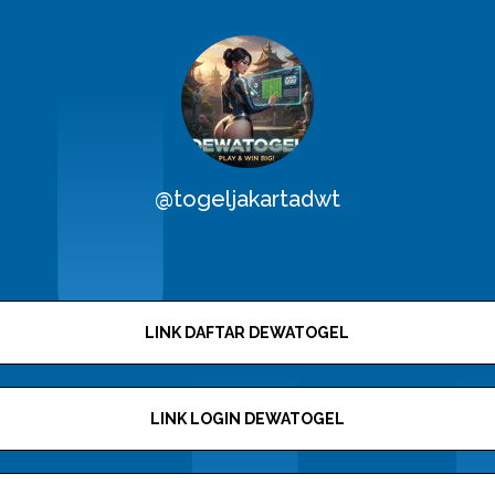
@togeljakartadwt
LINK DAFTAR DEWATOGEL
LINK LOGIN DEWATOGEL