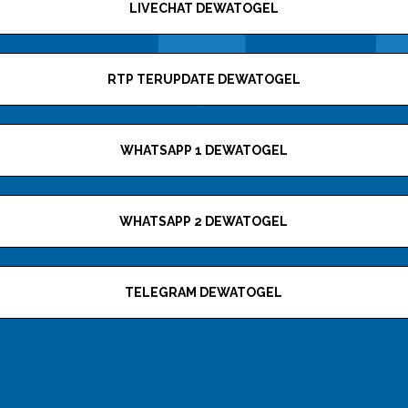
LIVECHAT DEWATOGEL
RTP TERUPDATE DEWATOGEL
WHATSAPP 1 DEWATOGEL
WHATSAPP 2 DEWATOGEL
TELEGRAM DEWATOGEL