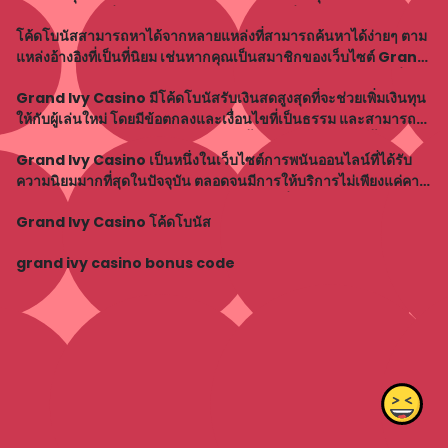
ข้อกำหนดและเงื่อนไขของการใช้โค้ดโบนัส เพื่อให้แน่ใจว่าคุณ
โค้ดโบนัสสามารถหาได้จากหลายแหล่งที่สามารถค้นหาได้ง่ายๆ ตาม
สามารถใช้งานโค้ดโบนัสได้อ
แหล่งอ้างอิงที่เป็นที่นิยม เช่นหากคุณเป็นสมาชิกของเว็บไซต์ Grand
Ivy Casino อยู่แล้ว คุณสามารถติดตามโค้ดโบนัสประจำเดือนที่
Grand Ivy Casino มีโค้ดโบนัสรับเงินสดสูงสุดที่จะช่วยเพิ่มเงินทุน
Grand Ivy Casino จั
ให้กับผู้เล่นใหม่ โดยมีข้อตกลงและเงื่อนไขที่เป็นธรรม และสามารถ
เรียกเงินรางวัลได้จริง โค้ดโบนัสเหล่านี้มีอยู่หลายระบบ แต่ทั้งหมดก็
Grand Ivy Casino เป็นหนึ่งในเว็บไซต์การพนันออนไลน์ที่ได้รับ
เป็นเคร
ความนิยมมากที่สุดในปัจจุบัน ตลอดจนมีการให้บริการไม่เพียงแค่คาสิ
โนออนไลน์ แต่ยังมีการเดิมพันกีฬาและเกมส์อื่นๆ อีกมากมาย ถึง
Grand Ivy Casino โค้ดโบนัส
แม้ว่า Grand Ivy Ca
grand ivy casino bonus code