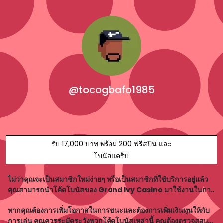
@tocogbafo1985
รับ 17,000 บาท พร้อม 200 ฟรีสปิน และ
โบนัสแคร็บ
ไม่ว่าคุณจะเป็นสมาชิกใหม่ง่ายๆ หรือเป็นสมาชิกที่ใช้บริการอยู่แล้ว
คุณสามารถนำโค้ดโบนัสของ Grand Ivy Casino มาใช้งานในการ
เพิ่มโอกาสในการชนะและเพิ่มเงินทุนให้กับการเดิมพันของคุณ
หากคุณต้องการเพิ่มโอกาสในการชนะและต้องการเพิ่มเงินทุนให้กับ
การเล่น คุณควรระมัดระวังพวกโค้ดโบนัสเหล่านี้ คุณต้องตรวจสอบ