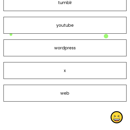
tumblr
youtube
wordpress
x
web