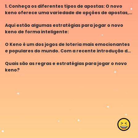
gastar e não o ultrapasse. Gerenciar seu dinheiro de
1. Conheça os diferentes tipos de apostas: O novo
forma eficaz é crucial para ter uma experiênci
keno oferece uma variedade de opções de apostas,
incluindo apostas comuns, múltiplas e apostas
Aqui estão algumas estratégias para jogar o novo
especiais. É importante entender as diferenças entre
keno de forma inteligente:
es
O Keno é um dos jogos de loteria mais emocionantes
e populares do mundo. Com a recente introdução do
novo keno, muitos jogadores estão interessados em
Quais são as regras e estratégias para jogar o novo
descobrir as regras e estratégias para se ter um
keno?