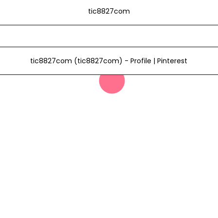
tic8827com
tic8827com (tic8827com) - Profile | Pinterest