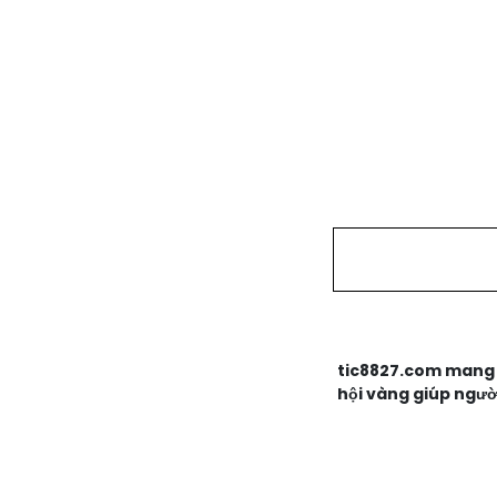
tic8827.com mang đ
hội vàng giúp người