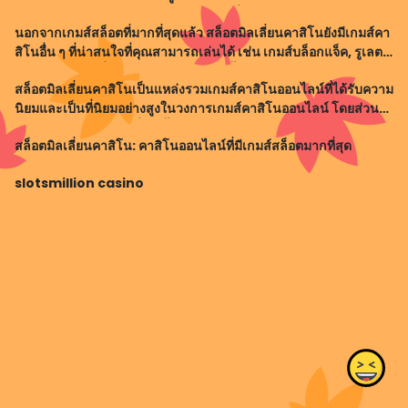
ต้นเข้าสู่โลกคาสิโนออนไลน์ง่ายและน่าตื่นเต้น
นอกจากเกมส์สล็อตที่มากที่สุดแล้ว สล็อตมิลเลี่ยนคาสิโนยังมีเกมส์คา
สิโนอื่น ๆ ที่น่าสนใจที่คุณสามารถเล่นได้ เช่น เกมส์บล็อกแจ็ค, รูเลต,
และแบล็กแจ็ค ซึ่งการเล่นเกมส์คาสิโนนี้ทำให้คุณสามารถสัมผัส
สล็อตมิลเลี่ยนคาสิโนเป็นแหล่งรวมเกมส์คาสิโนออนไลน์ที่ได้รับความ
ประสบการ
นิยมและเป็นที่นิยมอย่างสูงในวงการเกมส์คาสิโนออนไลน์ โดยส่วน
ใหญ่มีเกมส์สล็อตมากที่สุด ทั้งเกมส์สล็อตคลาสสิก สล็อตวิดีโอ และ
สล็อตมิลเลี่ยนคาสิโน: คาสิโนออนไลน์ที่มีเกมส์สล็อตมากที่สุด
เกมส์สล็อตโปรเก
slotsmillion casino