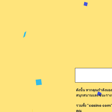
ดังนั้น หากคุณกำลังมอ
สนุกสนานและชนะรางว
รวมทั้ง "casino com" 
คุณ