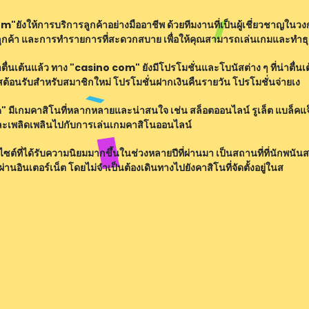
"ยังให้การบริการลูกค้าอย่างมืออาชีพ ด้วยทีมงานที่เป็นผู้เชี่ยวชาญใน
บลูกค้า และการทำรายการที่สะดวกสบาย เพื่อให้คุณสามารถเล่นเกมและทำธ
ื่นเต้นแล้ว ทาง "casino com" ยังมีโปรโมชั่นและโบนัสต่าง ๆ ที่น่าตื่นเ
ัสต้อนรับสำหรับสมาชิกใหม่ โปรโมชั่นฝากเงินคืนรายวัน โปรโมชั่นจ่ายเง
มีเกมคาสิโนที่หลากหลายและน่าสนใจ เช่น สล็อตออนไลน์ รูเล็ต แบล็คแจ็ค ป
และเพลิดเพลินไปกับการเล่นเกมคาสิโนออนไลน์
ซต์ที่ได้รับความนิยมมากขึ้นในช่วงหลายปีที่ผ่านมา เป็นสถานที่ที่นักพนั
นอินเตอร์เน็ต โดยไม่จำเป็นต้องเดินทางไปยังคาสิโนที่จัดตั้งอยู่ในส