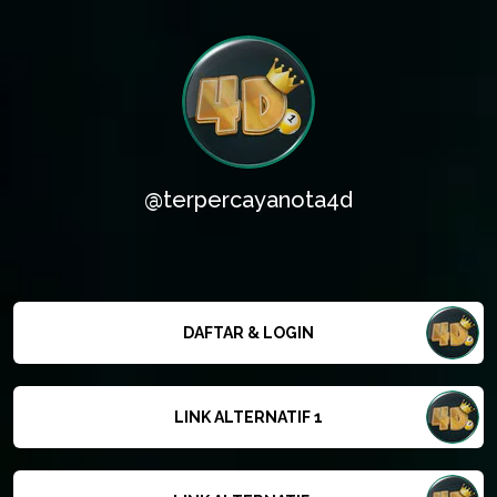
@terpercayanota4d
DAFTAR & LOGIN
LINK ALTERNATIF 1