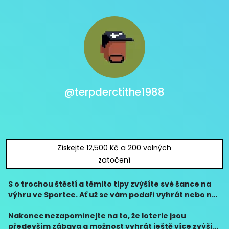
@terpderctithe1988
Získejte 12,500 Kč a 200 volných
zatočení
S o trochou štěstí a těmito tipy zvýšíte své šance na
výhru ve Sportce. Ať už se vám podaří vyhrát nebo ne,
mějte na paměti, že loterie jsou především o zábavě a
Nakonec nezapomínejte na to, že loterie jsou
naději na štěstí.
především zábava a možnost vyhrát ještě více zvýší