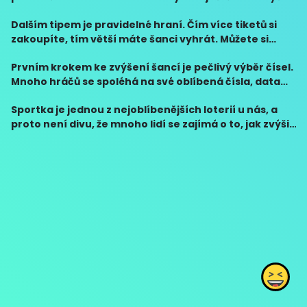
vzrušení. Mějte vždy rozumná očekávání a
Dalším tipem je pravidelné hraní. Čím více tiketů si
neinvestujte do loterií více peněz, než si můžete
zakoupíte, tím větší máte šanci vyhrát. Můžete si
skutečně dovo
zvolit pravidelný herní plán, jako například hraní
Prvním krokem ke zvýšení šancí je pečlivý výběr čísel.
jednou týdně, a dodržovat ho. Pravidelné hraní
Mnoho hráčů se spoléhá na své oblíbená čísla, data
narození nebo jiné významné události. Nicméně, tato
Sportka je jednou z nejoblíbenějších loterií u nás, a
čísla jsou často omezena na nižší rozsah,
proto není divu, že mnoho lidí se zajímá o to, jak zvýšit
své šance na výhru. I když je loterie především hrou
náhody, existují některé tipy a tri