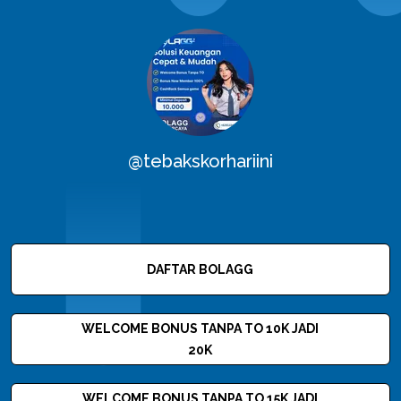
@tebakskorhariini
DAFTAR BOLAGG
WELCOME BONUS TANPA TO 10K JADI
20K
WELCOME BONUS TANPA TO 15K JADI