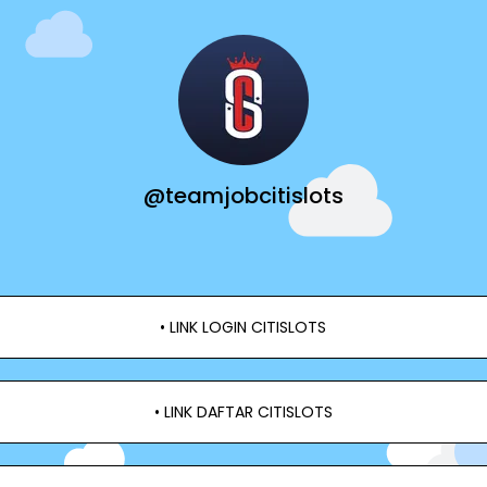
@teamjobcitislots
• LINK LOGIN CITISLOTS
• LINK DAFTAR CITISLOTS