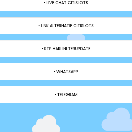
• LIVE CHAT CITISLOTS
• LINK ALTERNATIF CITISLOTS
• RTP HARI INI TERUPDATE
• WHATSAPP
• TELEGRAM