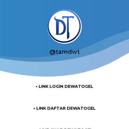
@tamdwt
• LINK LOGIN DEWATOGEL
• LINK DAFTAR DEWATOGEL