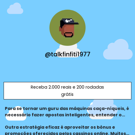
@talkfinfiti1977
Receba 2.000 reais e 200 rodadas
grátis
Para se tornar um guru das máquinas caça-níqueis, é
necessário fazer apostas inteligentes, entender o
funcionamento dos jogos, gerenciar sua banca e
Outra estratégia eficaz é aproveitar os bônus e
aproveitar as promoções oferecidas pelos cassinos o
promoções oferecidos pelos cassinos online. Muitos