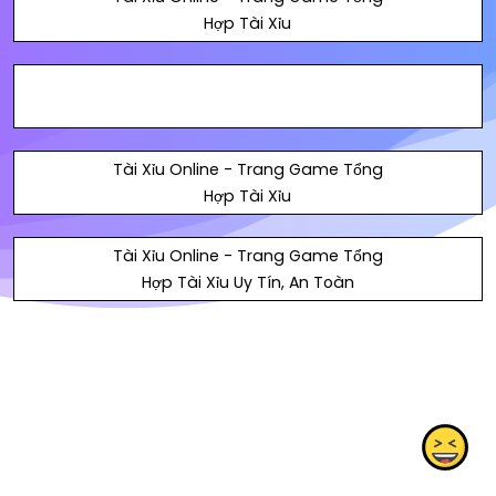
Hợp Tài Xỉu
Tài Xỉu Online - Trang Game Tổng
Hợp Tài Xỉu
Tài Xỉu Online - Trang Game Tổng
Hợp Tài Xỉu Uy Tín, An Toàn