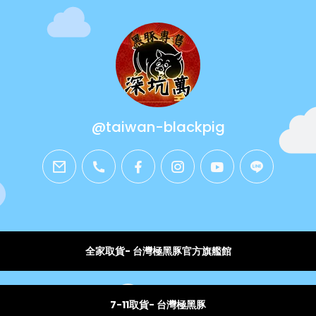
@taiwan-blackpig
email
phone
facebook
instagram
youtube
line
全家取貨- 台灣極黑豚官方旗艦館
7-11取貨- 台灣極黑豚