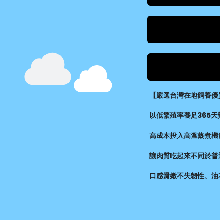
【嚴選台灣在地飼養優
以低繁殖率養足365天
高成本投入高溫蒸煮機
讓肉質吃起來不同於普
口感滑嫩不失韌性、油