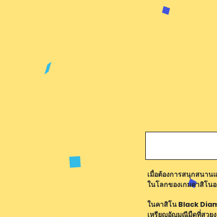
เมื่อต้องการสนุกสนานแ
ในโลกของเกมคาสิโนออนไ
ในคาสิโน Black Diamo
เหรียญอัญมณีมืดที่สวยง