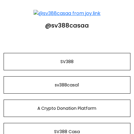
@sv388casaa
SV388
sv388casa1
A Crypto Donation Platform
SV388 Casa