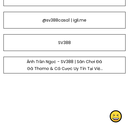
@sv388casa1 | igli.me
SV388
Ánh Trần Ngọc - SV388 | Sân Chơi Đá
Gà Thomo & Cá Cược Uy Tín Tại Việt
Nam in Vietnam