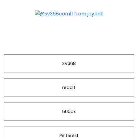
@sv368com11
SV368
reddit
500px
Pinterest