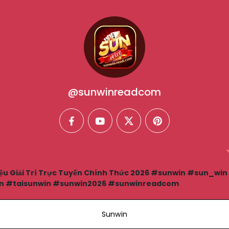
@sunwinreadcom
facebook
youtube
twitter
pinterest
iệu Giải Trí Trực Tuyến Chính Thức 2026 #sunwin #sun_win
 #taisunwin #sunwin2026 #sunwinreadcom
Sunwin