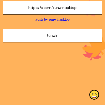
https://x.com/sunwinapktop
Sunwin