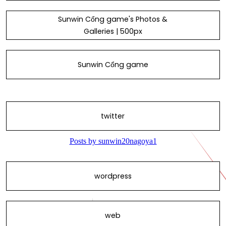
Sunwin Cổng game's Photos &
Galleries | 500px
Sunwin Cổng game
twitter
wordpress
web