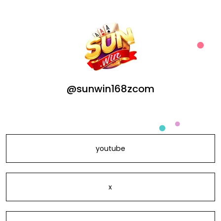
@sunwin168zcom
youtube
x