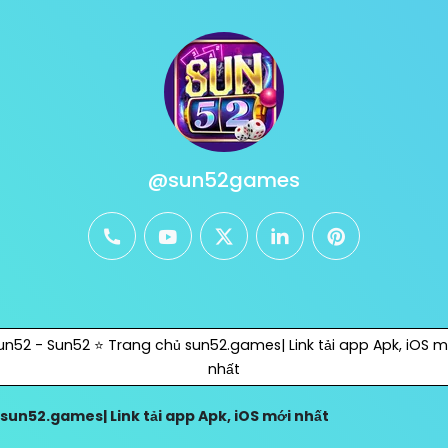
@sun52games
phone
youtube
twitter
linkedin
pinterest
un52 - Sun52 ⭐️ Trang chủ sun52.games| Link tải app Apk, iOS m
nhất
 sun52.games| Link tải app Apk, iOS mới nhất