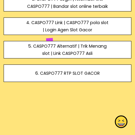
CASPO777 | Bandar slot online terbaik
4. CASPO777 Link | CASPO777 pola slot
| Login Agen Slot Gacor
5. CASPO777 Alternatif | Trik Menang
slot | Link CASPO777 Asli
6. CASPO777 RTP SLOT GACOR