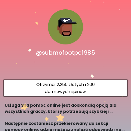
@submofootpe1985
Otrzymaj 2,250 złotych i 200
darmowych spinów
Usługa STS pomoc online jest doskonałą opcją dla
wszystkich graczy, którzy potrzebują szybkiej i
skutecznej pomocy. Dzięki dostępowi do wielu
Następnie zostaniesz przekierowany do sekcji
informacji oraz możliwości kontaktu z profesjonalną
pomocy online, gdzie możesz znaleźć odpowiedzi na
obsług