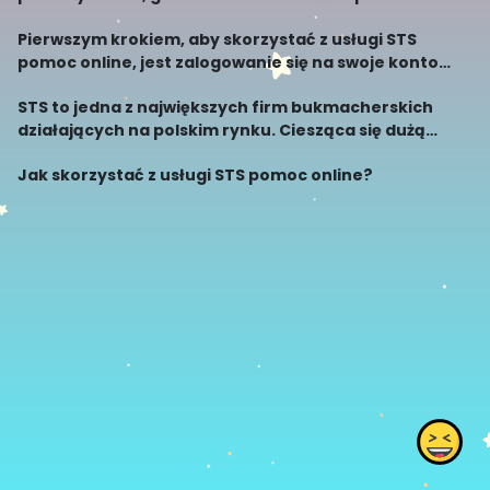
najczęściej zadawane pytania. STS stworzyło
Pierwszym krokiem, aby skorzystać z usługi STS
rozbudowaną bazę wiedzy, która zawiera wszystkie
pomoc online, jest zalogowanie się na swoje konto
istotne info
gracza. Jeśli nie posiadasz jeszcze konta, musisz je
STS to jedna z największych firm bukmacherskich
najpierw założyć. Proces rejestracji jest prosty i
działających na polskim rynku. Ciesząca się dużą
popularnością wśród graczy, firma oferuje wiele
Jak skorzystać z usługi STS pomoc online?
usług, w tym również możliwość skorzystania z
pomocy on