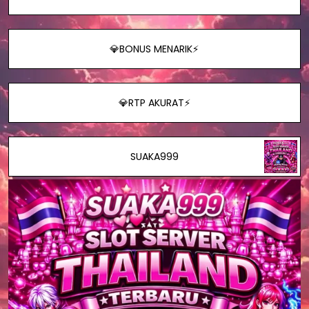
💎BONUS MENARIK⚡
💎RTP AKURAT⚡
SUAKA999