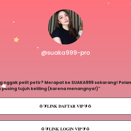
@suaka999-pro
ang nggak pelit petir? Merapat ke SUAKA999 sekarang! Polany
n pusing tujuh keliling (karena menangnya!)"
♻️🔰𝐋𝐈𝐍𝐊 𝐃𝐀𝐅𝐓𝐀𝐑 𝐕𝐈𝐏🔰♻️
♻️🔰𝐋𝐈𝐍𝐊 𝐋𝐎𝐆𝐈𝐍 𝐕𝐈𝐏🔰♻️