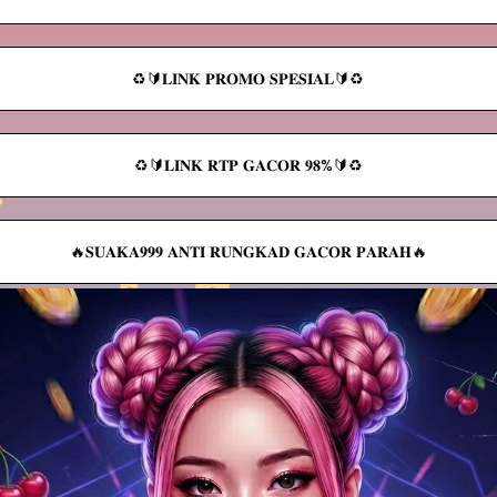
♻️🔰𝐋𝐈𝐍𝐊 𝐏𝐑𝐎𝐌𝐎 𝐒𝐏𝐄𝐒𝐈𝐀𝐋🔰♻️
♻️🔰𝐋𝐈𝐍𝐊 𝐑𝐓𝐏 𝐆𝐀𝐂𝐎𝐑 𝟗𝟖%🔰♻️
🔥𝐒𝐔𝐀𝐊𝐀𝟗𝟗𝟗 𝐀𝐍𝐓𝐈 𝐑𝐔𝐍𝐆𝐊𝐀𝐃 𝐆𝐀𝐂𝐎𝐑 𝐏𝐀𝐑𝐀𝐇🔥