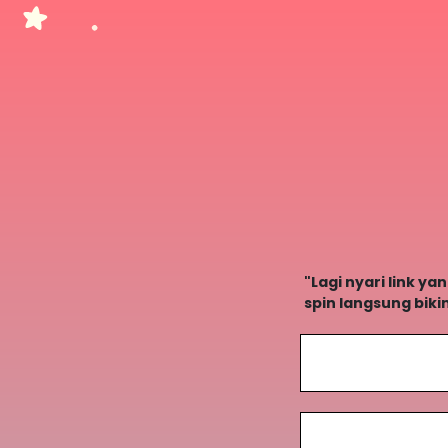
"Lagi nyari link y
spin langsung biki