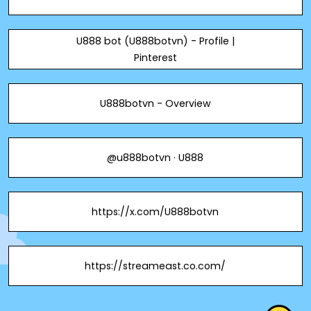
U888 bot (U888botvn) - Profile |
Pinterest
U888botvn - Overview
@u888botvn · U888
https://x.com/U888botvn
https://streameast.co.com/