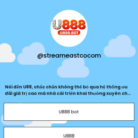
@streameastcocom
Nói đến U88, chắc chắn không thể bỏ qua hệ thống ưu
đãi giá trị cao mà nhà cái triển khai thường xuyên cho
người chơi mới lẫn thành viên lâu năm.
U888 bot
U888