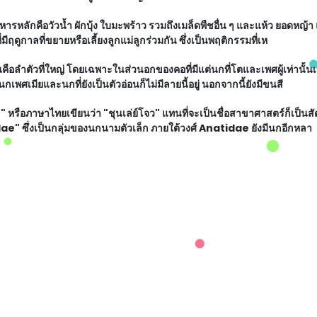
อาหารหลักคือวัวน้ำ ผักบุ้ง ใบมะพร้าว รวมถึงเมล็ดพืชอื่น ๆ และแห้ว ยอดหญ้
มีฤดูกาลที่ขยายหรือเลี้ยงลูกแม่ลูกร่วมกัน ซึ่งเป็นพฤติกรรมที่เห
นคือลำตัวที่ใหญ่ โดยเฉพาะในส่วนอกของคอที่มีแต่นกที่โตและเพศผู้เท่านั้นเท
ศเมียและนกที่ยังเป็นตัวอ่อนก็ไม่มีลายนี้อยู่ นอกจากนี้ยังมีขนสี
 หรือภาษาไทยเขียนว่า "ชุนเล่ย์โจว" แทนที่จะเป็นชื่อสาขาศาสตร์ก็เป็นสัต
e" ซึ่งเป็นกลุ่มของนกนามตัวเล็ก ภายใต้วงศ์ Anatidae ยังมีนกอีกหลา