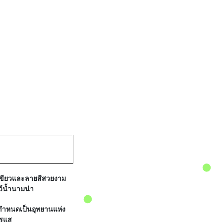
าเขียวและลายสีสวยงาม
์น้ำนามน่า
กกำหนดเป็นอุทยานแห่ง
ารแส