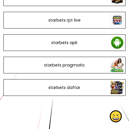
starbets rpt live
starbets apk
starbets pragmatic
starbets daftar