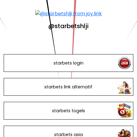
@starbetshlji
starbets login
starbets link alternatif
starbets togels
starbets asia