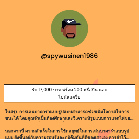
@spywusinen1986
รับ 17,000 บาท พร้อม 200 ฟรีสปิน และ
โบนัสแคร็บ
ในสรุป การเล่นบาคาร่าแบบรูปแบบสามารถช่วยเพิ่มโอกาสในการ
ชนะได้ โดยคุณจำเป็นต้องศึกษาและวิเคราะห์รูปแบบการแจกไพ่ของ
เจ้ามือ และมีฟังค์ชั่นอ่านคล่องที่ดี อย่างไรก็ตามควรระมัดระวังเสมอ
นอกจากนี้ ความสำเร็จในการใช้กลยุทธ์ในการเล่นบาคาร่าแบบรูป
และเล่นในความอดทนและส
แบบ ยังขึ้นอยู่กับความรอบรู้และภูมิคุ้มกันที่ดีของเราเอง ควรจำไว้