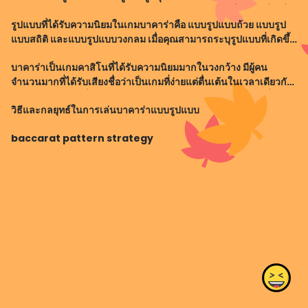
ว่าการเล่นบาคาร่าเป็นอย่างไรก็ตาม มันยังคงเป็นเกมที่มีการเสี่ยงที่
รูปแบบที่ได้รับความนิยมในเกมบาคาร่าคือ แบบรูปแบบถ้วย แบบรูป
สูง ดังนั้นค
แบบสถิติ และแบบรูปแบบวงกลม เมื่อคุณสามารถระบุรูปแบบที่เกิดขึ้น
และสังเกตได้ให้ดี เราจะสามารถตัดสินใจว่าจะทำการพนันบนมือของ
บาคาร่าเป็นเกมคาสิโนที่ได้รับความนิยมมากในวงกว้าง มีผู้คน
ผู้เล่นหรือมือของเจ้
จำนวนมากที่ได้รับเสียงชื่อว่าเป็นเกมที่ง่ายแต่ตื่นเต้นในเวลาเดียวกัน
เพราะวิธีการเล่นที่ไม่ซับซ้อน และมีโอกาสชนะเพียงสองเลือนที่เกิด
วิธีและกลยุทธ์ในการเล่นบาคาร่าแบบรูปแบบ
ขึ้นได้ คือ
baccarat pattern strategy