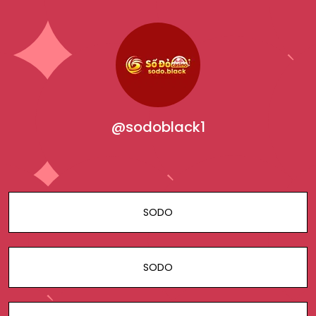
@sodoblack1
SODO
SODO