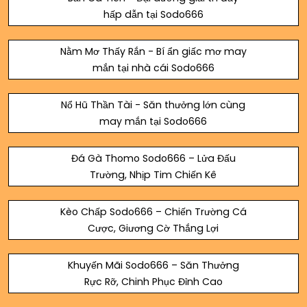
hấp dẫn tại Sodo666
Nằm Mơ Thấy Rắn - Bí ẩn giấc mơ may
mắn tại nhà cái Sodo666
Nổ Hũ Thần Tài - Săn thưởng lớn cùng
may mắn tại Sodo666
Đá Gà Thomo Sodo666 – Lửa Đấu
Trường, Nhịp Tim Chiến Kê
Kèo Chấp Sodo666 – Chiến Trường Cá
Cược, Giương Cờ Thắng Lợi
Khuyến Mãi Sodo666 – Săn Thưởng
Rực Rỡ, Chinh Phục Đỉnh Cao