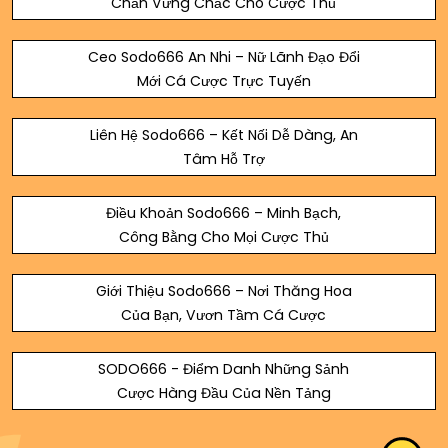
Chắn Vững Chắc Cho Cược Thủ
Ceo Sodo666 An Nhi – Nữ Lãnh Đạo Đổi
Mới Cá Cược Trực Tuyến
Liên Hệ Sodo666 – Kết Nối Dễ Dàng, An
Tâm Hỗ Trợ
Điều Khoản Sodo666 – Minh Bạch,
Công Bằng Cho Mọi Cược Thủ
Giới Thiệu Sodo666 – Nơi Thăng Hoa
Của Bạn, Vươn Tầm Cá Cược
SODO666 - Điểm Danh Những Sảnh
Cược Hàng Đầu Của Nền Tảng