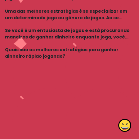
pode competir com outros jogadores e ganhar
Uma das melhores estratégias é se especializar em
prêmios em dinheiro. Certifique-se de escolher uma
um determinado jogo ou gênero de jogos. Ao se
pla
tornar especialista em um jogo específico, você tem
Se você é um entusiasta de jogos e está procurando
a oportunidade de aprimorar suas habilidades e
maneiras de ganhar dinheiro enquanto joga, você
conhe
veio ao lugar certo. Existem várias estratégias que
Quais são as melhores estratégias para ganhar
podem ajudá-lo a maximizar seus ganhos e aumentar
dinheiro rápido jogando?