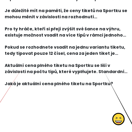
hráčů. Pokud máte pocit, že jste se stali výhercem,
Je důležité mít na paměti, že ceny tiketů na Sportku se
nezapomeňte si svůj tiket důkladně zkontro
mohou měnit v závislosti na rozhodnutí
provozovatele sázek. Proto je vždy dobré se předem
Pro ty hráče, kteří si přejí zvýšit své šance na výhru,
informovat o aktuální ceně tiketu, abyste si mohli nap
existuje možnost vsadit na více tipů v rámci jednoho
tiketu. Například, pokud si zvolíte variantu hry
Pokud se rozhodnete vsadit na jednu variantu tiketu,
"Systém 8/12", tedy tipujete 8 čísel z cel
tedy tipovat pouze 12 čísel, cena za jeden tiket je
obvykle 30 korun. Tím získáte šanci na hlavní výhru až
Aktuální cena plného tiketu na Sportku se liší v
do výše několika desítek milionů korun.
závislosti na počtu tipů, které vyplňujete. Standardní
tiket na Sportku obsahuje 12 čísel, která můžete
Jaká je aktuální cena plného tiketu na Sportku?
tipovat. Nicméně, cena se může lišit v závislos