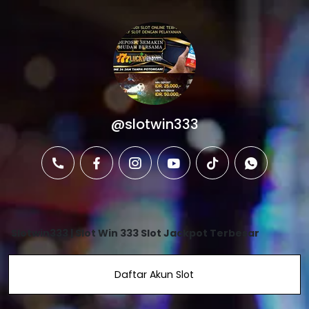
@slotwin333
phone
facebook
instagram
youtube
tiktok
whatsapp
Slotwin333 | Slot Win 333 Slot Jackpot Terbesar
Daftar Akun Slot