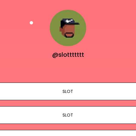
@slottttttt
SLOT
SLOT