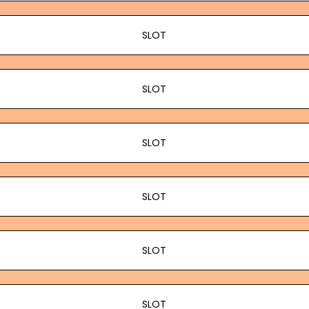
SLOT
SLOT
SLOT
SLOT
SLOT
SLOT