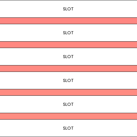
SLOT
SLOT
SLOT
SLOT
SLOT
SLOT