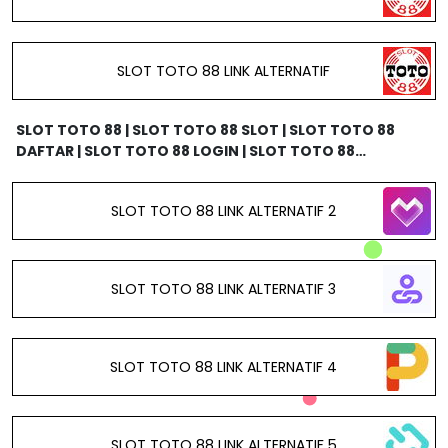
SLOT TOTO 88 LINK ALTERNATIF
SLOT TOTO 88 | SLOT TOTO 88 SLOT | SLOT TOTO 88
DAFTAR | SLOT TOTO 88 LOGIN | SLOT TOTO 88
ALTERNATIF | SITUS SLOT TOTO 88 | LINK SLOT TOTO 88
SLOT TOTO 88 LINK ALTERNATIF 2
SLOT TOTO 88 LINK ALTERNATIF 3
SLOT TOTO 88 LINK ALTERNATIF 4
SLOT TOTO 88 LINK ALTERNATIF 5